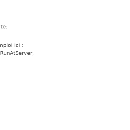
nte:
ploi ici :
RunAtServer,