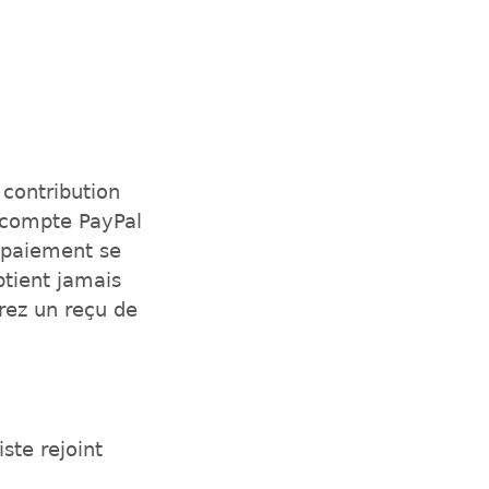
contribution
n compte PayPal
e paiement se
btient jamais
rez un reçu de
ste rejoint